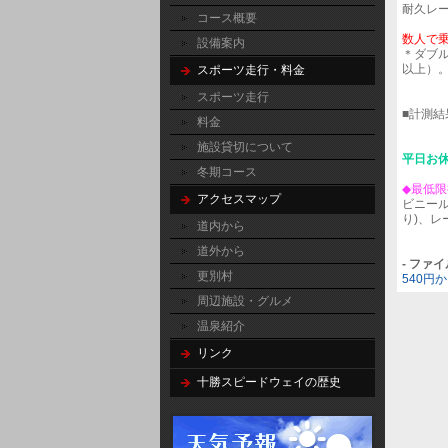
耐久レ
コース概要
数人で
設備案内
＊ダブル
以上）
スポーツ走行・料金
スポーツ走行
■計測結
料金
施設貸切について
平日お
冬期コース
◆最低
アクセスマップ
ビニール
り)、
道内から
道外から
- ファ
更別村
540円
周辺施設・グルメ
温泉紹介
リンク
十勝スピードウェイの歴史