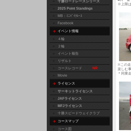
十勝ロードレースシリーズ
※上限
2025 Point Standings
MB：ﾐﾆﾊﾞｲｸﾚｰｽ
Facebook
イベント情報
４輪
２輪
イベント報告
リザルト
※この
コースレコード
NR
楽しむ
＊同乗
Movie
ライセンス
サーキットライセンス
JAFライセンス
MFJライセンス
十勝スピードウェイクラブ
コースマップ
コース図