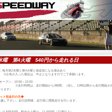
水曜 第4火曜 540円から走れる日
：毎月第2水曜と第4火曜と他追加になる場合あり
が入った場合は、中止となりますのでご了承願います。
ープン：10:00～15:00
時間は、走行開始から3時間。（但し、12時以降から走行開始され
なります）
キット初走行の方◆
にお越し下さい。走行説明後、走行前に慣熟走行を行います。
：1LAP540円。料金の上限は、11,000円（21周以上）。