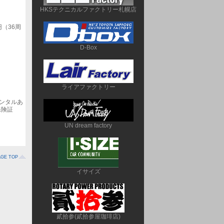
HKSテクニカルファクトリー札幌店
円（36周
D-Box
ライアファクトリー
レンタルあ
保険証
UN dream factory
AGE TOP
イサイズ
貳拾参(貳拾参屋珈琲店)