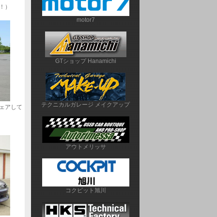
！）
motor7
GTショップ Hanamichi
テクニカルガレージ メイクアップ
ェアして
アウトメリッサ
コクピット旭川