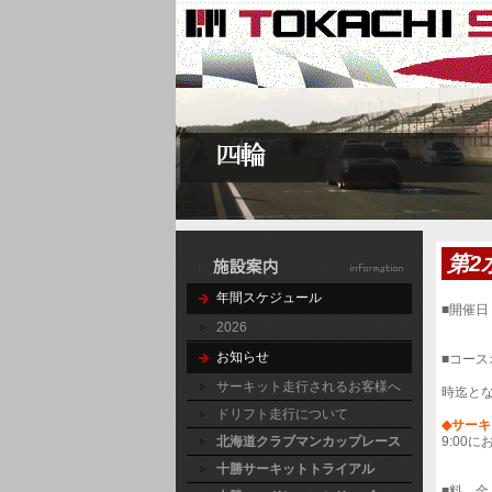
第2
年間スケジュール
■開催日
※占有
2026
お知らせ
■コースオ
※走行
サーキット走行されるお客様へ
時迄と
ドリフト走行について
◆サー
北海道クラブマンカップレース
9:00
十勝サーキットトライアル
■料 金