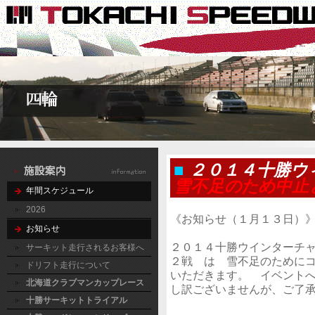
■
２０１４十勝ウ
雪不足のため中止
年間スケジュール
2026
《お知らせ（１月１３日）
お知らせ
２０１４十勝ウインターチ
サーキット走行されるお客様へ
２戦 は 雪不足のために
ドリフト走行について
いただきます。 イベント
北海道クラブマンカップレース
し訳ございませんが、ご了
十勝サーキットトライアル