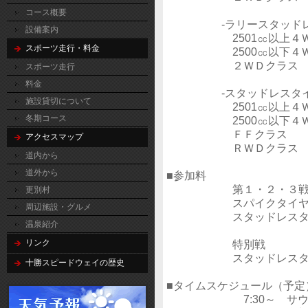
コース概要
‐ラリースタッドレス
設備案内
2501㏄以上４Ｗ
スポーツ走行・料金
2500㏄以下４Ｗ
２ＷＤクラス
スポーツ走行
料金
‐スタッドレスタイヤ
施設貸切について
2501㏄以上４Ｗ
冬期コース
2500㏄以下４Ｗ
ＦＦクラス
アクセスマップ
ＲＷＤクラス
道内から
道外から
■参加料
第１・２・３
更別村
スパイクタイヤ装着：
周辺施設・グルメ
スタッドレスタイヤ装着
温泉紹介
リンク
特別戦
スタッドレスタイヤ装
十勝スピードウェイの歴史
■タイムスケジュール（予定
7:30～ サウス