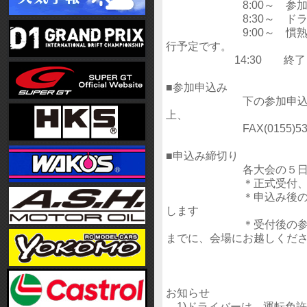
8:00～ 参加
8:30～ ドライバ
9:00～ 慣熟走行
行予定です。
14:30 終了
■参加申込み
下の参加申込書(pdf
上、
FAX(0155)53-3
■申込み締切り
各大会の５日前（火
＊正式受付、参加料
＊申込み後のキャンセ
します
＊受付後の参加受理書
までに、会場にお越しくだ
お知らせ
1)ドライバーは、運転免許