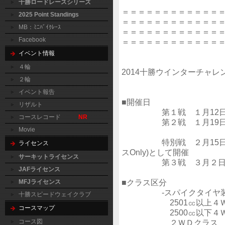
十勝ロードレースシリーズ
＝＝＝＝＝＝＝＝＝＝＝＝
2025 Point Standings
＝＝＝＝＝＝＝＝＝＝＝＝
MB：ﾐﾆﾊﾞｲｸﾚｰｽ
＝＝＝＝＝＝＝＝＝＝＝＝
Facebook
＝＝＝＝＝＝＝＝＝＝＝＝
イベント情報
４輪
2014十勝ウインターチャレン
２輪
イベント報告
■開催日
リザルト
第１戦 １月12日(日
コースレコード
NR
第２戦 １月19日(日
Movie
特別戦 ２月15日(日)
ライセンス
スOnly)として開催
サーキットライセンス
第３戦 ３月２日(
JAFライセンス
■クラス区分
MFJライセンス
‐スパイクタイヤ装着
十勝スピードウェイクラブ
2501㏄以上４Ｗ
コースマップ
2500㏄以下４Ｗ
コース図
２ＷＤクラス