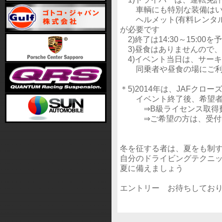
車輌にも特別な装備はい
ヘルメット(有料レンタルあ
が必要です
2)終了は14:30～15:00
3)昼食はありませんので
4)イベント当日は、サー
同乗者や昼食の場にご利
＊5)2014年は、JAFク
イベント終了後、希望者は
⇒B級ライセンス取得費
⇒ご希望の方は、受付時
冬を征する者は、夏をも制
自分のドライビングテクニ
夏に備えましょう
エントリー お待ちしてお