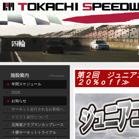
第２回 ジュニア
２０％ｏｆｆ≫
年間スケジュール
2026
お知らせ
サーキット走行されるお客様へ
ドリフト走行について
北海道クラブマンカップレース
十勝サーキットトライアル