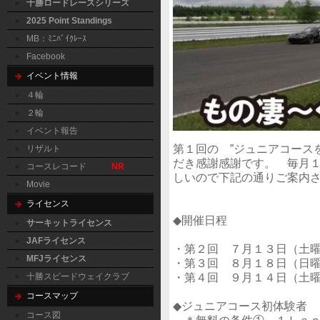
十勝ロードレースシリーズ
2025 Point Standings
MB：ﾐﾆﾊﾞｲｸﾚｰｽ
Facebook
イベント情報
４輪
２輪
イベント報告
第１回の ”ジュニアコース
リザルト
だき感謝感謝です。 毎月
コースレコード
NR
しいので下記の通りご案内
Movie
ライセンス
◆開催日程
サーキットライセンス
JAFライセンス
・第２回 ７月１３日（土
MFJライセンス
・第３回 ８月１８日（日
・第４回 ９月１４日（土
十勝スピードウェイクラブ
コースマップ
◆ジュニアコース初体験者 
コース図