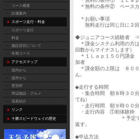
＊無料の条件① １Ｌａｐ
コース概要
＊無料の条件② ペースカ
設備案内
＊お願い事項
スポーツ走行・料金
無料走行は同じ日に２回（
スポーツ走行
◆ジュニアコース経験者 
料金
＊課金システム利用の方は
施設貸切について
回数からマイナスします）
冬期コース
＊１Ｌａｐ１５０円課金 
加者
アクセスマップ
＊課金額の上限は ８００
道内から
ん。
道外から
更別村
◆走行する時間
・集合時間 朝８時３０分
周辺施設・グルメ
てね）
温泉紹介
・走行時間 朝９時００分
リンク
・走行内容 ①初体験枠 
＊予定では初体験枠
十勝スピードウェイの歴史
返す。
◆申込方法