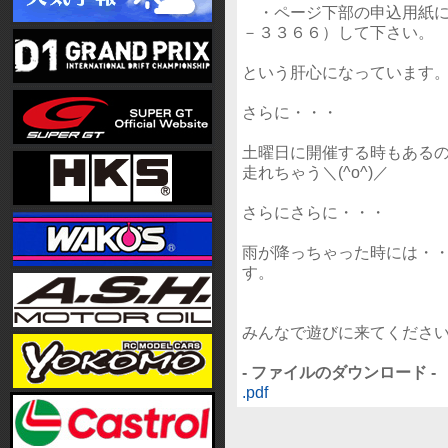
・ページ下部の申込用紙に
－３３６６）して下さい。
という肝心になっています
さらに・・・
土曜日に開催する時もある
走れちゃう＼(^o^)／
さらにさらに・・・
雨が降っちゃった時には・
す。
みんなで遊びに来てくださ
- ファイルのダウンロード -
.pdf