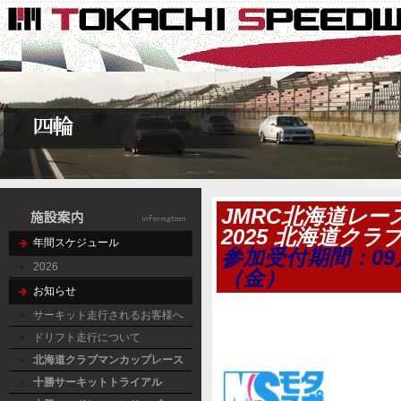
JMRC北海道レー
2025 北海道ク
年間スケジュール
参加受付期間：09
2026
（金）
お知らせ
サーキット走行されるお客様へ
ドリフト走行について
北海道クラブマンカップレース
十勝サーキットトライアル