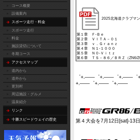
コース概要
設備案内
2025北海道クラブマ
スポーツ走行・料金
スポーツ走行
第１章 Ｆ‐Ｂｅ
料金
第２章 ＶＩＴＡ－０１
第３章 ｖ．Ｇｒａｎｚ
施設貸切について
第４章 Ｎ１‐１０００
第５章 Ｎ０‐Ｖｉｔｚ
冬期コース
第６章 ＴＳ－８６／ＢＲＺ（ZN6/Z
アクセスマップ
道内から
゜+.――゜+.――゜+.――゜
道外から
+.――゜+.――゜+.――
更別村
周辺施設・グルメ
温泉紹介
リンク
十勝スピードウェイの歴史
第４大会を7月12日[sat]-13