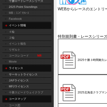
十勝ロードレースシリーズ
2025 Point Standings
WEBからレースのエントリ
MB：ﾐﾆﾊﾞｲｸﾚｰｽ
Facebook
イベント情報
４輪
特別規則書・レースシリー
２輪
イベント報告
リザルト
コースレコード
NR
2025十勝３時間耐久レ
Movie
ライセンス
サーキットライセンス
JAFライセンス
MFJライセンス
2025北海道クラブマ
十勝スピードウェイクラブ
コースマップ
コース図