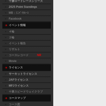
十勝ロードレースシリーズ
2025 Point Standings
MB：ﾐﾆﾊﾞｲｸﾚｰｽ
Facebook
イベント情報
４輪
２輪
イベント報告
リザルト
コースレコード
NR
Movie
ライセンス
サーキットライセンス
JAFライセンス
MFJライセンス
十勝スピードウェイクラブ
コースマップ
コース図