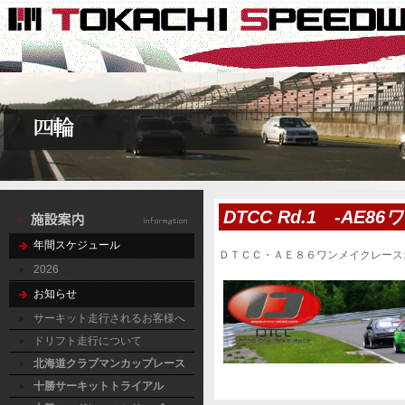
DTCC Rd.1 -AE
年間スケジュール
ＤＴＣＣ・ＡＥ８６ワンメイクレース
2026
お知らせ
サーキット走行されるお客様へ
ドリフト走行について
北海道クラブマンカップレース
十勝サーキットトライアル