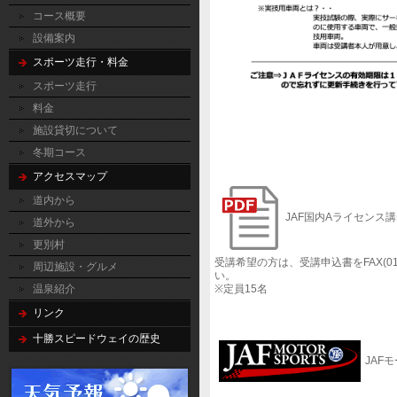
コース概要
設備案内
スポーツ走行・料金
スポーツ走行
料金
施設貸切について
冬期コース
アクセスマップ
道内から
JAF国内Aライセンス
道外から
更別村
受講希望の方は、受講申込書をFAX(01
周辺施設・グルメ
い。
※定員15名
温泉紹介
リンク
十勝スピードウェイの歴史
JAF