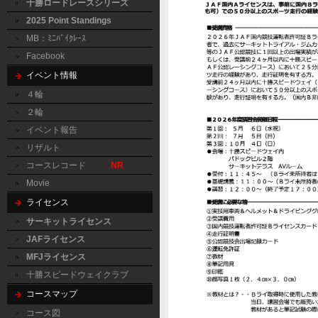
十勝ロードレースシリーズ
2025 Point Standings
MB：ﾐﾆﾊﾞｲｸﾚｰｽ
Facebook
イベント情報
４輪
２輪
イベント報告
リザルト
コースレコード
NR
Movie
ライセンス
サーキットライセンス
JAFライセンス
MFJライセンス
十勝スピードウェイクラブ
コースマップ
コース図