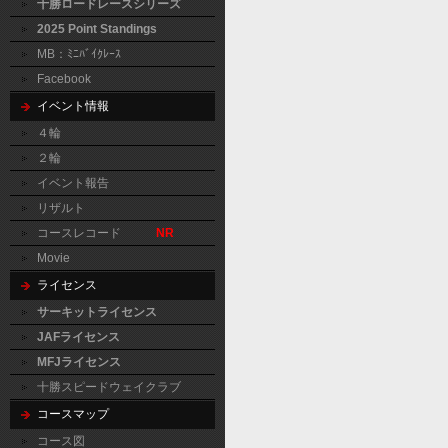
十勝ロードレースシリーズ
2025 Point Standings
MB：ﾐﾆﾊﾞｲｸﾚｰｽ
Facebook
イベント情報
４輪
２輪
イベント報告
リザルト
コースレコード
NR
Movie
ライセンス
サーキットライセンス
JAFライセンス
MFJライセンス
十勝スピードウェイクラブ
コースマップ
コース図