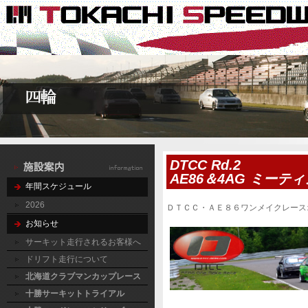
DTCC Rd.2
AE86＆4AG ミーテ
年間スケジュール
2026
ＤＴＣＣ・ＡＥ８６ワンメイクレース
お知らせ
サーキット走行されるお客様へ
ドリフト走行について
北海道クラブマンカップレース
十勝サーキットトライアル