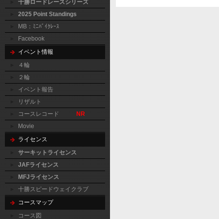
十勝ロードレースシリーズ
2025 Point Standings
MB：ﾐﾆﾊﾞｲｸﾚｰｽ
Facebook
イベント情報
４輪
２輪
イベント報告
リザルト
コースレコード
NR
Movie
ライセンス
サーキットライセンス
JAFライセンス
MFJライセンス
十勝スピードウェイクラブ
コースマップ
コース図