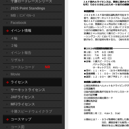
十勝ロードレースシリーズ
2025 Point Standings
MB：ﾐﾆﾊﾞｲｸﾚｰｽ
Facebook
イベント情報
４輪
２輪
イベント報告
リザルト
コースレコード
NR
Movie
ライセンス
サーキットライセンス
JAFライセンス
MFJライセンス
十勝スピードウェイクラブ
コースマップ
コース図