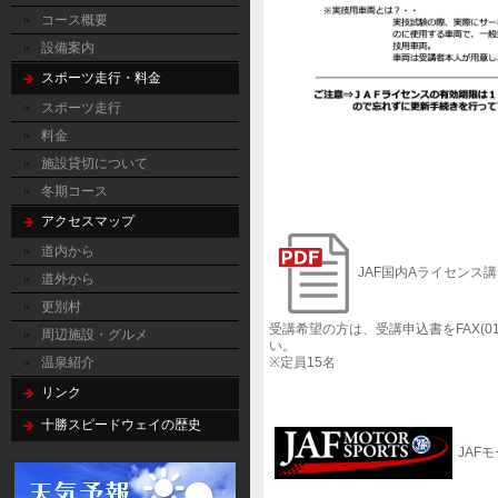
コース概要
設備案内
スポーツ走行・料金
スポーツ走行
料金
施設貸切について
冬期コース
アクセスマップ
道内から
JAF国内Aライセンス
道外から
更別村
受講希望の方は、受講申込書をFAX(01
周辺施設・グルメ
い。
※定員15名
温泉紹介
リンク
十勝スピードウェイの歴史
JAF