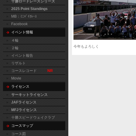
十勝ロードレースシリーズ
2025 Point Standings
MB：ﾐﾆﾊﾞｲｸﾚｰｽ
Facebook
イベント情報
４輪
今年もよろしく
２輪
イベント報告
リザルト
コースレコード
NR
Movie
ライセンス
サーキットライセンス
JAFライセンス
MFJライセンス
十勝スピードウェイクラブ
コースマップ
コース図