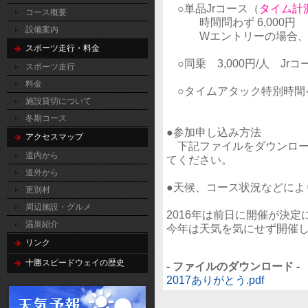
○単品Jrコース（
タイム計
コース概要
時間問わず 6,000円
設備案内
Wエントリーの場合、追加
スポーツ走行・料金
○同乗 3,000円/人 Jr
スポーツ走行
料金
○タイムアタック特別時間≪限
施設貸切について
冬期コース
●参加申し込み方法
アクセスマップ
下記ファイルをダウンロー
道内から
てください。
道外から
●天候、コース状況などによ
更別村
周辺施設・グルメ
2016年は前日に開催が決
温泉紹介
今年は天気を気にせず開催
リンク
十勝スピードウェイの歴史
- ファイルのダウンロード -
2017ありがとう.pdf