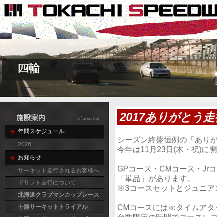
2017ありがとう
年間スケジュール
シーズン終盤恒例の「あり
2026
今年は11月23日(木・祝)に
お知らせ
GPコース・CMコース・J
サーキット走行されるお客様へ
「単品」があります。
ドリフト走行について
※3コースセットとジュニア
北海道クラブマンカップレース
CMコースには≪タイムアタ
十勝サーキットトライアル