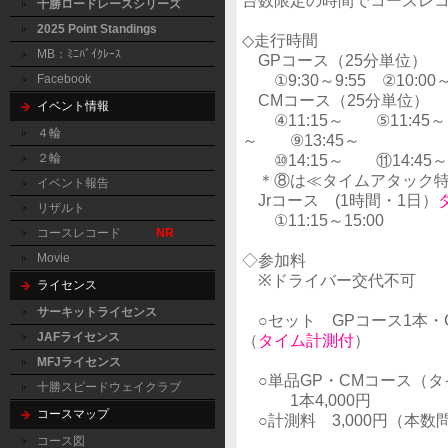
台数限定の時間でコースレ
十勝ロードレースシリーズ
2025 Point Standings
◇走行時間
MB：ﾐﾆﾊﾞｲｸﾚｰｽ
GPコース（25分単位）
①9:30～9:55 ②10:00～
Facebook
CMコース（25分単位）
イベント情報
④11:15～ ⑤11:45～
４輪
～ ⑨13:45～
２輪
⑩14:15～ ⑪14:45～
＊⑧は≪タイムアタック特
イベント報告
Jrコース (1時間・1日）
リザルト
①11:15～15:00
コースレコード
NR
Movie
◇参加料
※ドライバー交代不可
ライセンス
サーキットライセンス
○セット GPコース1本・C
JAFライセンス
（
タイム計測付
）
MFJライセンス
○単品GP・CMコース（
十勝スピードウェイクラブ
1本4,000円
コースマップ
○計測料 3,000円（本数
コース図