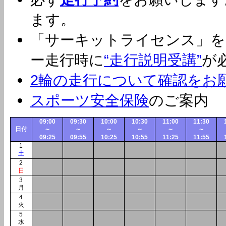
ます。
「サーキットライセンス」を
ー走行時に
“走行説明受講”
が
2輪の走行について確認をお願
スポーツ安全保険
のご案内
09:00
09:30
10:00
10:30
11:00
11:30
日付
～
～
～
～
～
～
09:25
09:55
10:25
10:55
11:25
11:55
1
土
2
日
3
月
4
火
5
水