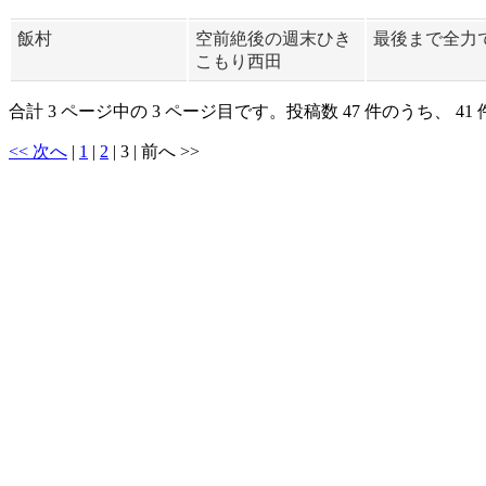
飯村
空前絶後の週末ひき
最後まで全力
こもり西田
合計 3 ページ中の 3 ページ目です。投稿数 47 件のうち、 4
<< 次へ
|
1
|
2
|
3
|
前へ >>