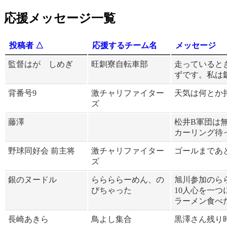
応援メッセージ一覧
投稿者
応援するチーム名
メッセージ
監督はが しめぎ
旺釧寮自転車部
走っていると
ずです。私は
背番号9
激チャリファイター
天気は何とか
ズ
藤澤
松井B軍団は
カーリング待
野球同好会 前主将
激チャリファイター
ゴールまであ
ズ
銀のヌードル
ららららーめん、の
旭川参加のら
びちゃった
10人心を一
ラーメン食べ
長崎あきら
鳥よし集合
黒澤さん残り